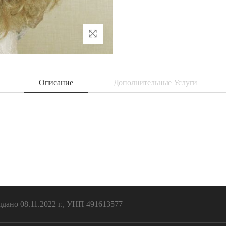
Описание
Дополнительные Услуги
ано 08.11.2022 г., УНП 491613577