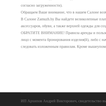
согласно загруженности).
Обращаем Ваше внимание, что в нашем Салоне возм
В Салоне Zamuzh.by Вы найдете великолепные плат
аксессуаров, обуви, а также верхней одежды для со
ОБРАТИТЕ ВНИМАНИЕ! Правила аренды и пользован
лицо с момента бронирования изделия(й), либо с н
следовать изложенным правилам. Кроме вышеупомян
ИП Архипов Андрей Викторович, свидетельство выд