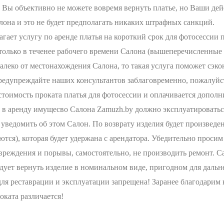
 Вы объективно не можете вовремя вернуть платье, но Ваши дей
лона и это не будет предполагать никаких штрафных санкций.
гает услугу по аренде платья на короткий срок для фотосессии 
 только в теченее рабочего времени Салона (вышеперечисленные
далеко от местонахождения Салона, то такая услуга поможет сэк
редупреждайте наших консультантов заблаговременно, пожалуйс
стоимость проката платья для фотосессии и оплачивается дополн
енду имущесво Салона Zamuzh.by должно эксплуатироваться 
уведомить об этом Салон. По возврату изделия будет произведе
ся), которая будет удержана с арендатора. Убедительно просим 
 повреждения и порывы, самостоятельно, не производить ремонт. 
дует вернуть изделие в номинальном виде, пригодном для дальн
ля реставрации и эксплуатации запрещена! Заранее благодарим
ката различается!