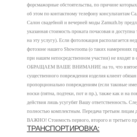
форсмажорные обстоятельства, по причине которых
об этом по контактному телефону консультантам Са
Салон свадебной и вечерней моды Zamuzh.by предла
указанная стоимость проката почасовая и доступна
на эту услугу). Если фотолокация располагается не
фотозоне нашего Showroomа (о таких намерениях п
при нашем непосредственном участии) не входят в 
ОБРАЩАЕМ ВАШЕ ВНИМАНИЕ на то, что взятое в ар
существенного повреждения изделия клиент обязан 
пропорционально повреждениям (если таковые имеют
носки (пятна, подтеки, пот и пр.), также как и на
действия лишь усугубят Вашу ответственность. Сле
полностью комплектным. Передача третьим лицам д
ВАЖНО! Стоимость первого, второго и третьего про
ТРАНСПОРТИРОВКА: