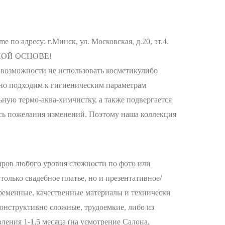
о адресу: г.Минск, ул. Московская, д.20, эт.4.
ТНОЙ ОСНОВЕ!
озможности не использовать косметикулибо
енно подходим к гигиеническим параметрам
ную термо-аква-химчистку, а также подвергается
ись пожелания изменений. Поэтому наша коллекция
аров любого уровня сложности по фото или
олько свадебное платье, но и презентативное/
ременные, качественные материалы и технически
онструктивно сложные, трудоемкие, либо из
ления 1-1,5 месяца (на усмотрение Салона,