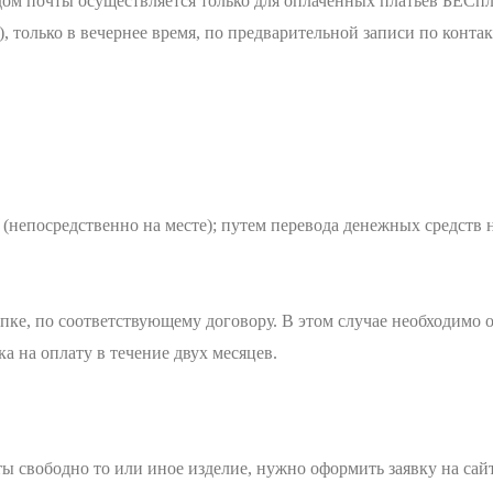
дом почты осуществляется только для оплаченных платьев БЕСпл
), только в вечернее время, по предварительной записи по конт
непосредственно на месте); путем перевода денежных средств н
ке, по соответствующему договору. В этом случае необходимо о
а на оплату в течение двух месяцев.
даты свободно то или иное изделие, нужно оформить заявку на с