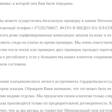
аковке, в которой они Вам были переданы.
 можете осуществлять бесплатную примерку в нашем Showroomе п
ктный телефон:+375292706827. ФОТО И ВИДЕО НА ПЛА
 резко парфюмированные композиции запахов на кожу и по в
ставить следы на платье во время примерки. Мы очень ответств
лие после носки или примерно двух примерок проходит тщатель
да и рестайлингу, если у большинства наших клиенток сохранял
ьном состоянии.
шив платья/комплекта легкого ассортимента /гардероба/аксессу
ром эскизам. Обращаем Ваше внимание, что это может быть не т
ими видами отделки. Мы предлагаем своим клиентам только сов
азы производятся только по предварительной договоренности. К
нее, чем за два месяца до торжества! Минимальный срок изготов