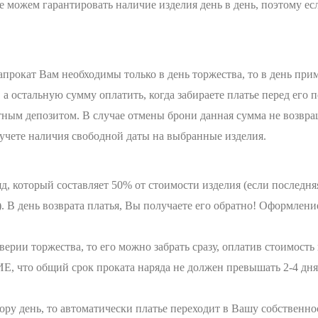
 можем гарантировать наличие изделия день в день, поэтому е
апрокат Вам необходимы только в день торжества, то в день при
а остальную сумму оплатить, когда забираете платье перед его 
м депозитом. В случае отмены брони данная сумма не возвра
учете наличия свободной даты на выбранные изделия.
ряд, который составляет 50% от стоимости изделия (если послед
). В день возврата платья, Вы получаете его обратно! Оформлен
верии торжества, то его можно забрать сразу, оплатив стоимость 
то общий срок проката наряда не должен превышать 2-4 дня 
ру день, то автоматически платье переходит в Вашу собственнос