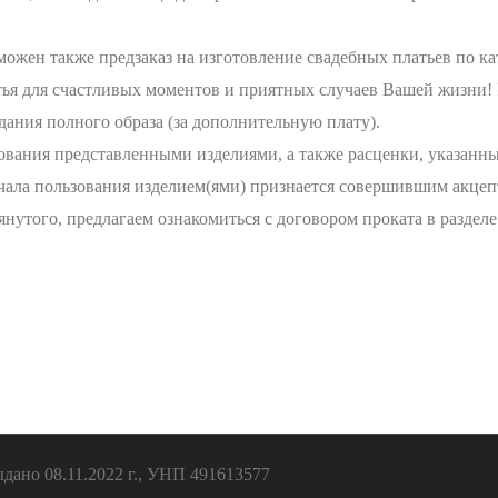
ожен также предзаказ на изготовление свадебных платьев по ка
ья для счастливых моментов и приятных случаев Вашей жизни! 
здания полного образа (за дополнительную плату).
ия представленными изделиями, а также расценки, указанные 
ачала пользования изделием(ями) признается совершившим акцеп
утого, предлагаем ознакомиться с договором проката в разде
ано 08.11.2022 г., УНП 491613577