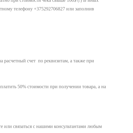
атно при стоимости чека свыше 100$ (!) В иных
актному телефону +375292706827 или заполнив
а расчетный счет по реквизитам, а также при
платить 50% стоимости при получении товара, а на
айте или связаться с нашими консультантами любым