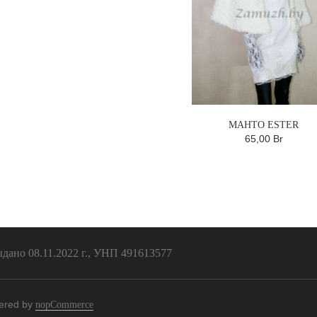
МАНТО ESTER
65,00 Br
ано 08.11.2022 г., УНП 491613577
ered by
nopCommerce