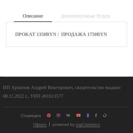
Описание
Дополнительные Услуги
ПРОКАТ 1350BYN / ПРОДАЖА 1750BYN
ИП Архипов Андрей Викторович, свидетельство выдано
08.11.2022 г., УНП 491613577
Соцмедиа
powered by
Оферта
nopCommerce