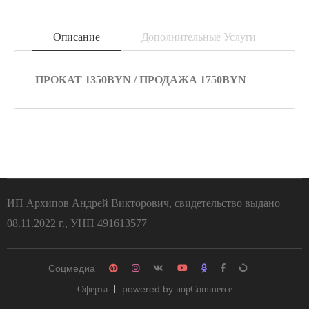
Описание
Дополнительные Услуги
ПРОКАТ 1350BYN / ПРОДАЖА 1750BYN
ИП Архипов Андрей Викторович, свидетельство выдано
08.11.2022 г., УНП 491613577
Соцмедиа
powered by
Оферта
nopCommerce