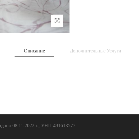
Описание
Дополнительные Услуги
ано 08.11.2022 г., УНП 491613577