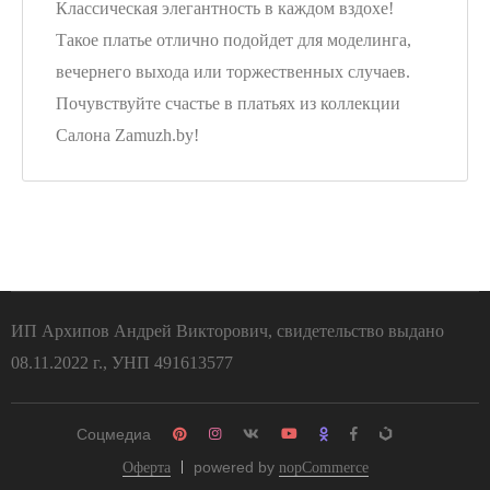
Классическая элегантность в каждом вздохе!
Такое платье отлично подойдет для моделинга,
вечернего выхода или торжественных случаев.
Почувствуйте счастье в платьях из коллекции
Салона Zamuzh.by!
ИП Архипов Андрей Викторович, свидетельство выдано
08.11.2022 г., УНП 491613577
Соцмедиа
powered by
Оферта
nopCommerce